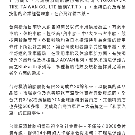
11月成立「台灣橫濱輪胎股份有限公司〈YOKOHAMA
TIRE TAIWAN CO., LTD.簡稱Y.T.T.〉」。秉持良心及專業
技術的企業經營理念，在台灣深耕奉獻。
台灣橫濱目前導入銷售的商品以汽車用輪胎為主。有乘用
車胎、休旅車胎、輕型商/貨車胎、中/大型卡客車胎、競
技用輪胎等等。各種輪胎均為日本橫濱特別為台灣的使用
條件下所設計之商品，讓台灣使用者能享受性能卓越、乘
坐舒適的乘車體驗。在乘用車胎及休旅車胎方面，有強調
優秀的肅靜性及操控性之ADVAN系列，和追求環境保護方
面之BluEarth系列等。多種輪胎花紋及規格選擇滿足消費
者全方面的需求。
台灣橫濱輪胎股份有限公司成立20餘年來，以優異的產品
品質、市場定位及完善服務而深受消費者喜愛與認同。全
台共有37家橫濱輪胎YCN全球服務網會員店，其他特約店
也多達600多家，更成為台灣汽車界三大品牌之一「和泰汽
車」的正廠零件。
台灣橫濱輪胎相當重視企業社會責任。不僅設立0800免付
費專線，提供24小時的大卡客車救援服務；在環境保護方