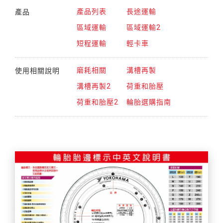
產品
產品列表
長途運輸
區域運輸
區域運輸2
短程運輸
輕卡車
使用相關說明
磨耗相關
溝槽再製
溝槽再製2
荷重和胎壓
荷重和胎壓2
輪胎選購指南