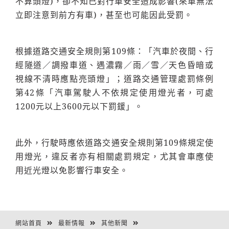
不算頭燈)，卻不知已對行車安全造成影響(來車無法
立即注意到前方有車)，甚至也可能因此受罰。
根據道路交通安全規則第109條：「汽車於夜間、行
經隧道／調撥車道、遇濃霧／雨／雪／天色昏暗或
視線不清時應點亮頭燈」；道路交通管理處罰條例
第42條「汽車駕駛人不依規定使用燈光者，可處
1200元以上3600元以下罰鍰」。
此外，行駛時應依道路交通安全規則第109條規定使
用燈光，違反者亦有相關處罰規定，尤其會車應使
用近光燈以免影響行車安全。
網站首頁
最新情報
其他新聞