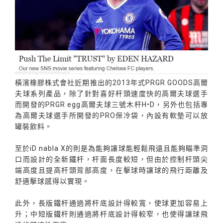
橫濱橡膠株式會社近期推出的2013年式PRGR GOODS高爾
夫球系列產品，除了針對喜好杆頭速度快的高爾夫球選手
而開發的PRGR egg高爾夫球三號木杆H•D，另外也包括專
為高爾夫球選手所開發的PRO保冷袋，內設有軟墊可以放
罐裝飲料。
至於iD nabla X的則是為能夠讓球能輕鬆飛遠且能夠瞄準洞
口而設計的全新鐵杆，杆面長度較短，但由於控制杆頭尖
端高度且提高杆頭背部高度，在擊球時讓球的飛行距離及
舒適擊球感得以實現。
此外，長版鐵杆通過將杆底設計得較寬，使球更加容易上
升；中短版鐵杆則通過將杆底設計得較窄，也使得讓球飛