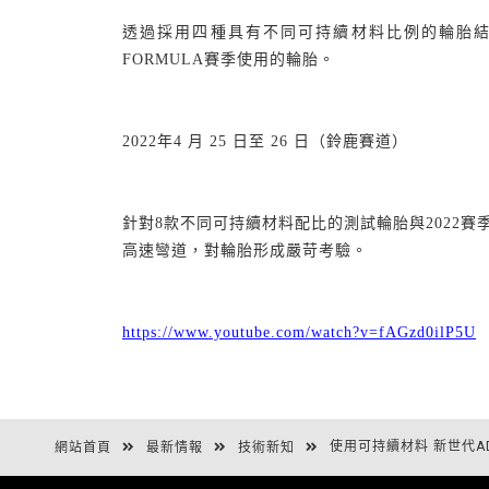
透過採用四種具有不同可持續材料比例的輪胎
FORMULA
賽季使用的輪胎。
2022
年
4
月
25
日至
26
日（鈴鹿賽道）
針對
8
款不同可持續材料配比的測試輪胎與
2022
賽
高速彎道，對輪胎形成嚴苛考驗。
https://www.youtube.com/watch?v=fAGzd0ilP5U
使用可持續材料 新世代A
網站首頁
最新情報
技術新知