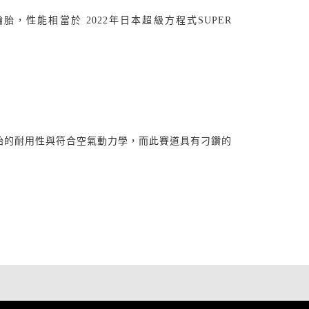
輪胎，性能相當於
2022
年日本超級方程式
SUPER
胎的耐用性與符合空氣動力學，而此賽道具有刁鑽的