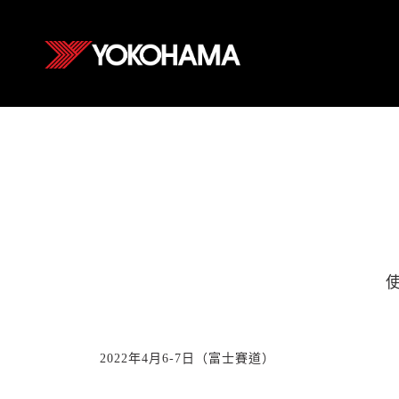
2022
年
4
月
6-7
日（富士賽道）