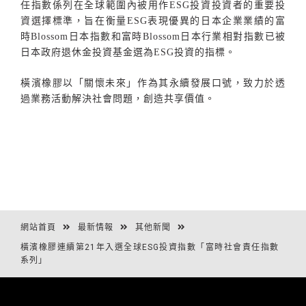
任指數係列在全球範圍內被用作
ESG
投資投資者的重要投
資選擇標準，旨在衡量
ESG
表現優異的日本企業業績的富
時
Blossom
日本指數和富時
Blossom
日本行業相對指數已被
日本政府退休金投資基金選為
ESG
投資的指標。
橫濱橡膠以「關懷未來」作為其永續發展口號，致力於透
過業務活動解決社會問題，創造共享價值。
網站首頁
最新情報
其他新聞
橫濱橡膠連續第21年入選全球ESG投資指數「富時社會責任指數
系列」