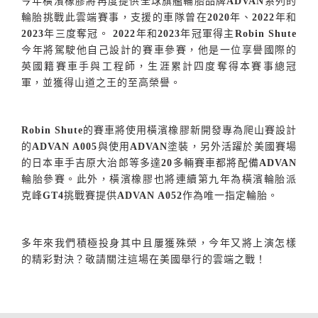
今年橫濱橡膠將再度提供全球旗艦輪胎品牌
ADVAN
系列的
輪胎挑戰此雲端賽事，支援的車隊曾在
2020
年、
2022
年和
2023
年三度奪冠。
2022
年和
2023
年冠軍得主
Robin Shute
今年將駕駛他自己設計的賽車參賽，他是一位享譽國際的
英國籍賽車手與工程師，生涯累計四度奪得本賽事總冠
軍，並獲得山道之王的至高榮譽。
Robin Shute
的賽車將使用橫濱橡膠新開發專為爬山賽設計
的
ADVAN A005
與使用
ADVAN
塗裝，另外活躍於美國賽場
的日本車手吉原大治郎等多達
20
多輛賽車都將配備
ADVAN
輪胎參賽。此外，橫濱橡膠也將連續第九年為橫濱輪胎派
克峰
GT4
挑戰賽提供
ADVAN A052
作為唯一指定輪胎。
多年來我們積極投身其中且屢獲殊榮，今年又將上演怎樣
的精彩對決？敬請關注這場在美國舉行的雲端之戰！