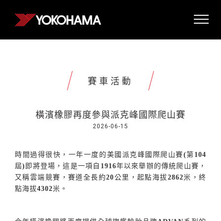
賽車活動
橫濱橡膠再度參與派克峰國際爬山賽
2026-06-15
時間過得很快，一年一度的美國派克峰國際爬山賽
(
第
104
屆
)
即將登場，這是一項自
1916
年以來舉辦的傳統爬山賽，
又稱雲端競賽，賽道全長約
20
公里，起點海拔
2862
米，終
點海拔
4302
米。