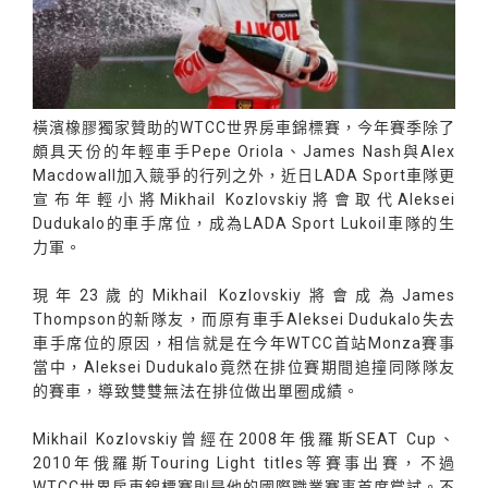
橫濱橡膠獨家贊助的WTCC世界房車錦標賽，今年賽季除了
頗具天份的年輕車手Pepe Oriola、James Nash與Alex
Macdowall加入競爭的行列之外，近日LADA Sport車隊更
宣布年輕小將Mikhail Kozlovskiy將會取代Aleksei
Dudukalo的車手席位，成為LADA Sport Lukoil車隊的生
力軍。
現年23歲的Mikhail Kozlovskiy將會成為James
Thompson的新隊友，而原有車手Aleksei Dudukalo失去
車手席位的原因，相信就是在今年WTCC首站Monza賽事
當中，Aleksei Dudukalo竟然在排位賽期間追撞同隊隊友
的賽車，導致雙雙無法在排位做出單圈成績。
Mikhail Kozlovskiy曾經在2008年俄羅斯SEAT Cup、
2010年俄羅斯Touring Light titles等賽事出賽，不過
WTCC世界房車錦標賽則是他的國際職業賽事首度嘗試。不