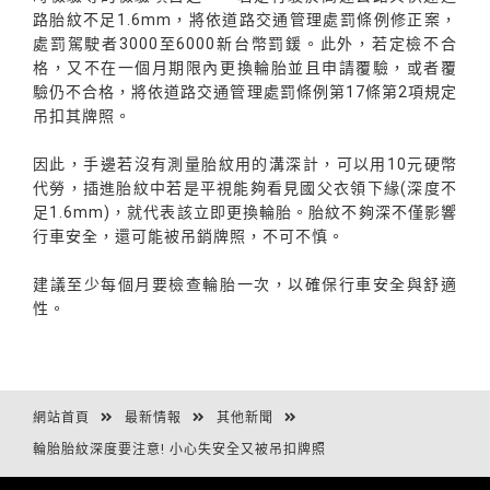
路胎紋不足1.6mm，將依道路交通管理處罰條例修正案，
處罰駕駛者3000至6000新台幣罰鍰。此外，若定檢不合
格，又不在一個月期限內更換輪胎並且申請覆驗，或者覆
驗仍不合格，將依道路交通管理處罰條例第17條第2項規定
吊扣其牌照。
因此，手邊若沒有測量胎紋用的溝深計，可以用10元硬幣
代勞，插進胎紋中若是平視能夠看見國父衣領下緣(深度不
足1.6mm)，就代表該立即更換輪胎。胎紋不夠深不僅影響
行車安全，還可能被吊銷牌照，不可不慎。
建議至少每個月要檢查輪胎一次，以確保行車安全與舒適
性。
網站首頁
最新情報
其他新聞
輪胎胎紋深度要注意! 小心失安全又被吊扣牌照