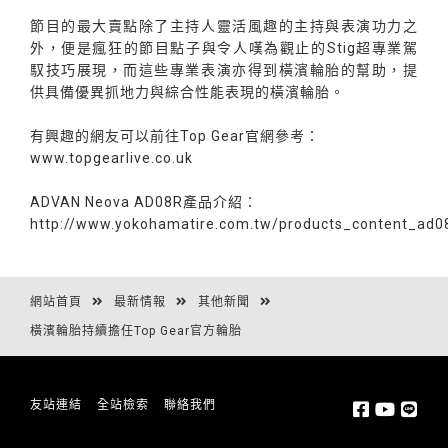
節目的最大賣點除了主持人靈活風趣的主持與表演功力之
外，便是瘋狂的節目點子與令人嘆為觀止的Stig超專業駕
馭技巧展現，而這些專業表演亦得到橫濱輪胎的幫助，提
供具備優異抓地力與綜合性能表現的橫濱輪胎。
有興趣的網友可以前往Top Gear官網參考：
www.topgearlive.co.uk
ADVAN Neova AD08R產品介紹：
http://www.yokohamatire.com.tw/products_content_ad0
網站首頁
最新情報
其他新聞
橫濱輪胎持續擔任Top Gear官方輪胎
友站連結
全站檢索
聯絡我們