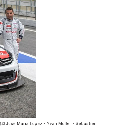
ía López、Yvan Muller、Sébastien