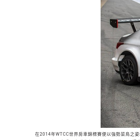
在2014年WTCC世界房車錦標賽便以強勢菜鳥之姿囊括年度