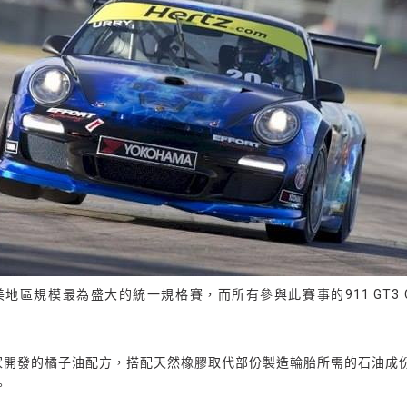
e賽事是當今北美地區規模最為盛大的統一規格賽，而所有參與此賽事的911 
用橫濱橡膠獨家開發的橘子油配方，搭配天然橡膠取代部份製造輪胎所需的石
。