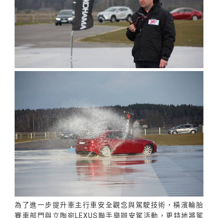
為了進一步提升車主行車安全觀念與駕駛技術，橫濱輪胎
賽車部門與立陶宛LEXUS聯手舉辦安駕活動，更特地將駕