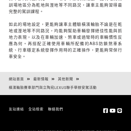
訓場地區分為乾地與溼地等不同路況，讓車主能夠習得最
完整的駕訓課程。
如此的場地設定，更能夠讓車主體驗橫濱輪胎不論是在乾
地或溼地等不同路況，均能夠幫助車輛發揮絕佳性能與抓
地力表現，以及在車輛加速、煞車或過彎時的車輛慣性反
應為何。再搭配正確使用車輛所配備的ABS防鎖煞車系
統、行車穩定系統發揮作用時的正確操作，更能夠常保行
車安全。
網站首頁
最新情報
其他新聞
橫濱輪胎賽車部門與立陶宛LEXUS聯手舉辦安駕活動
友站連結
全站檢索
聯絡我們