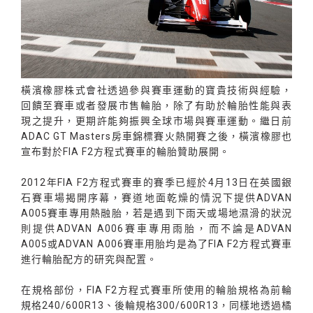
橫濱橡膠株式會社透過參與賽車運動的寶貴技術與經驗，
回饋至賽車或者發展市售輪胎，除了有助於輪胎性能與表
現之提升，更期許能夠振興全球市場與賽車運動。繼日前
ADAC GT Masters房車錦標賽火熱開賽之後，橫濱橡膠也
宣布對於FIA F2方程式賽車的輪胎贊助展開。
2012年FIA F2方程式賽車的賽季已經於4月13日在英國銀
石賽車場揭開序幕，賽道地面乾燥的情況下提供ADVAN
A005賽車專用熱融胎，若是遇到下雨天或場地濕滑的狀況
則提供ADVAN A006賽車專用雨胎，而不論是ADVAN
A005或ADVAN A006賽車用胎均是為了FIA F2方程式賽車
進行輪胎配方的研究與配置。
在規格部份，FIA F2方程式賽車所使用的輪胎規格為前輪
規格240/600R13、後輪規格300/600R13，同樣地透過橘