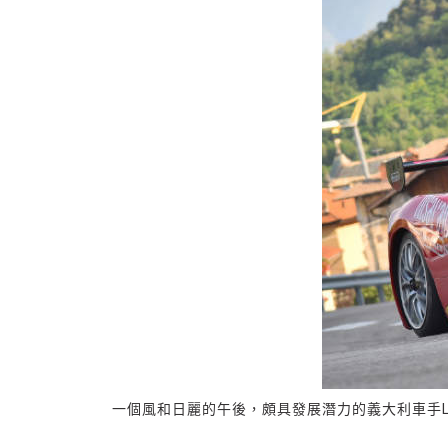
一個風和日麗的午後，頗具發展潛力的義大利車手Luca G