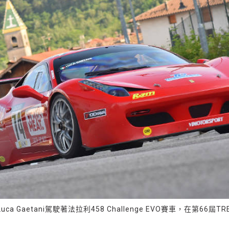
aetani駕駛著法拉利458 Challenge EVO賽車，在第66屆T