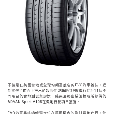
不論是在英國當地或全球均頗富盛名的EVO汽車雜誌，近
期挑選了市面上推出的超高性能輪胎共9款進行共計11個不
同項目的實地測試與評選，結果最終由橫濱輪胎所提供的
ADVAN Sport V105在濕地行駛項目獲勝。
EVO汽車雜誌編輯選定位在德國境內的測試場地進行，使