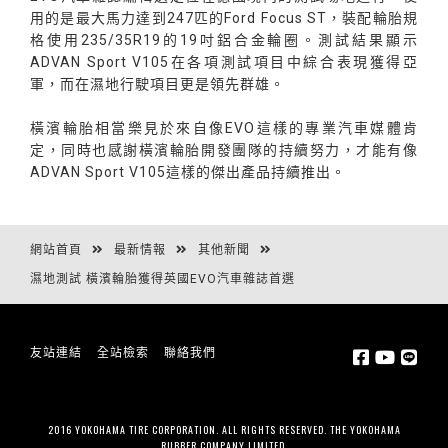
用的是最大馬力達到247匹的Ford Focus ST，裝配輪胎規
格使用235/35R19的19吋鋁合金輪圈。測試結果顯示
ADVAN Sport V105在各項測試項目中綜合表現獲得亞
軍，而在濕地行駛項目更是領先群雄。
橫濱輪胎相當樂見於來自像EVO這樣的專業汽車媒體肯
定，同時也感謝橫濱輪胎開發團隊的持續努力，才能有像
ADVAN Sport V105這樣的傑出產品持續推出。
網站首頁
最新情報
其他新聞
濕地測試 橫濱輪胎獲得英國EVO汽車雜誌首選
友站連結
全站檢索
聯絡我們
2016 YOKOHAMA TIRE CORPORATION. ALL RIGHTS RESERVED. THE YOKOHAMA
RUBBER COMPANY LIMITED.