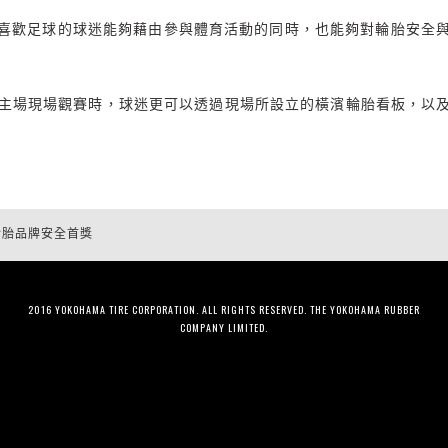
喜歡足球的球迷能夠藉由參與體育活動的同時，也能夠對輪胎安全
部的主場現場觀賽時，球迷更可以透過現場所設立的橫濱輪胎看板，以
e輪胎品牌安全首獎
2016 YOKOHAMA TIRE CORPORATION. ALL RIGHTS RESERVED. THE YOKOHAMA RUBBER
COMPANY LIMITED.