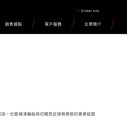
Global site
銷售據點
客戶服務
企業簡介
中原因，也跟橫濱輪胎與切爾西足球俱樂部的異業結盟