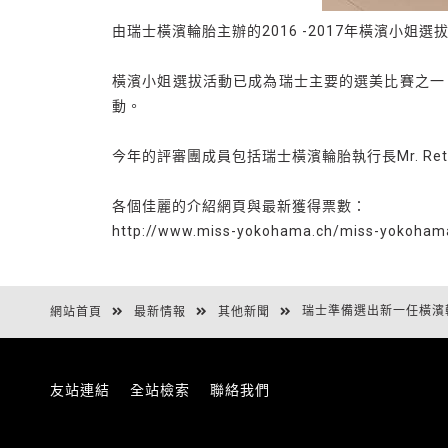
由瑞士橫濱輪胎主辦的2016 -2017年橫濱小
橫濱小姐選拔活動已成為瑞士主要的選美比賽之一
動。
今年的評審團成員包括瑞士橫濱輪胎執行長Mr. Reto
各個佳麗的介紹網頁與最新獲得票數：
http://www.miss-yokohama.ch/miss-yokoham
瑞士準備選出新一任橫濱
網站首頁
最新情報
其他新聞
友站連結
全站檢索
聯絡我們