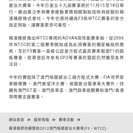
披治大賽車，今年已是五十九屆賽事將於11月15至18日舉
行，藉由廣泛參與賽車運動累積相關製胎技術與經驗的橫
濱橡膠株式會社，今年也將持續為F3與WTCC賽事的官方
指定用胎，讓賽事更添可看性。
橫濱橡膠推出WTCC專用的ADVAN高性能賽車胎，從2006
年WTCC的第二個賽季開始成為此項賽事的獨家輪胎供應
商，至於F3賽事一直被公認是方程式最高賽車殿堂F1的跳
板賽事，就算是近年來有GP2等賽事的竄起仍然備受各界
注目。
今年的賽程除了澳門格蘭披治三級方程式大賽、FIA世界房
車錦標賽 – 澳門東望洋大賽、格蘭披治電單車大賽外，持
續有澳門GT盃、澳門房車盃、澳門路車挑戰賽和澳門/香港
埠際賽支援賽事。
網站首頁
最新情報
賽車活動
橫濱橡膠持續贊助2012澳門格蘭披治大賽車(F3、WTCC)