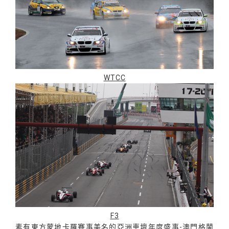
WTCC
F3
素有東方蒙地卡羅賽事美名的亞洲車壇年度盛事-澳門格蘭