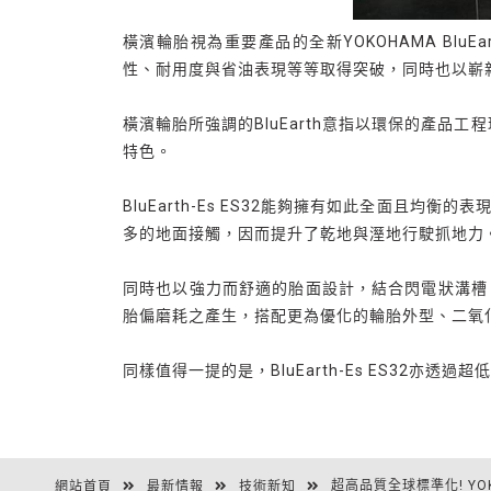
橫濱輪胎視為重要產品的全新YOKOHAMA Blu
性、耐用度與省油表現等等取得突破，同時也以嶄
橫濱輪胎所強調的BluEarth意指以環保的產品
特色。
BluEarth-Es ES32能夠擁有如此全面
多的地面接觸，因而提升了乾地與溼地行駛抓地力
同時也以強力而舒適的胎面設計，結合閃電狀溝槽
胎偏磨耗之產生，搭配更為優化的輪胎外型、二氧
同樣值得一提的是，BluEarth-Es ES3
超高品質全球標準化! YOKO
網站首頁
最新情報
技術新知