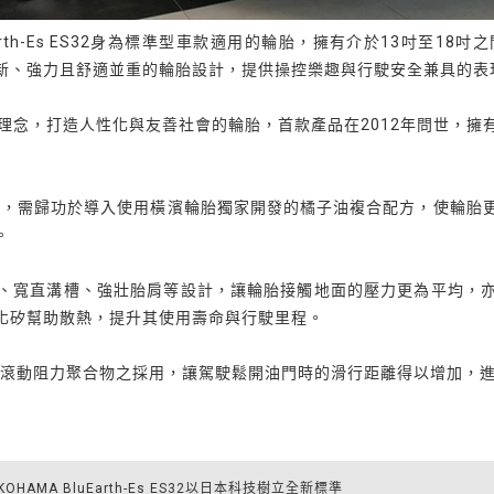
Earth-Es ES32身為標準型車款適用的輪胎，擁有介於13吋至
新、強力且舒適並重的輪胎設計，提供操控樂趣與行駛安全兼具的表
工程理念，打造人性化與友善社會的輪胎，首款產品在2012年問世，
且均衡的表現，需歸功於導入使用橫濱輪胎獨家開發的橘子油複合配方，使
。
、寬直溝槽、強壯胎肩等設計，讓輪胎接觸地面的壓力更為平均，
化矽幫助散熱，提升其使用壽命與行駛里程。
2亦透過超低滾動阻力聚合物之採用，讓駕駛鬆開油門時的滑行距離得以增
HAMA BluEarth-Es ES32以日本科技樹立全新標準