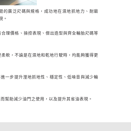
18吋之間的廣泛尺碼與規格，成功地在濕地抓地力、耐磨
現。
擁有合理價格、操控表現、傑出造型與齊全輪胎尺碼等
輪胎更柔軟，不論是在濕地和乾地行駛時，均能夠獲得更
亦進一步提升溼地抓地性、穩定性、低噪音與減少輪
加，進而幫助減少油門之使用，以及提升其省油表現。