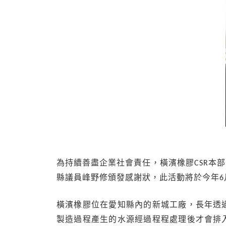
為持續善盡企業社會責任，橫濱橡膠CSR本
縣議員峰野修頒發感謝狀，此活動將於今年
橫濱橡膠位在愛知縣內的新城工廠，長年透
製造過程產生的水源經過程程處理後才會排