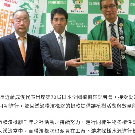
部長近藤成俊代表出席第70屆日本全國植樹祭記者會，接受
6月初進行，並且透過橫濱橡膠的捐款提供讓植樹活動與數量
過橫濱橡膠千年之社活動之持續努力，進行同樣生物多樣性
入溪流當中，而橫濱橡膠也派員在工廠下游處採樣水源進行