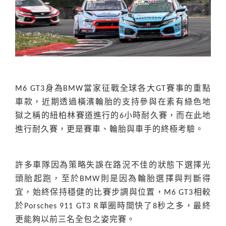
M6 GT3身為BMW當家征戰全球各大GT賽事的重點
車款，近期透過橫濱輪胎的支持參與在素有綠色地
獄之稱的紐柏林賽道進行的6小時耐久賽，而在此地
進行耐久賽，更是賽車、輪胎與車手的終極考驗。
許多車隊因為策略失誤在路況不佳的狀態下選擇光
頭胎起跑，至於BMW則是因為輪胎選擇與判斷得
宜，始終保持穩健的比賽步調與位置，M6 GT3相較
於Porsches 911 GT3 R單圈時間快了8秒之多，最終
更能夠以前三名全包之姿完賽。