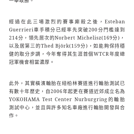
一舉取勝。
經過在此三場激烈的賽事廝殺之後，Esteban
Guerrieri車手積分已經率先突破200分門檻達到
214分，領先居次的Norbert Michelisz(169分)，
以及居第三的Thed Björk(159分)，如能夠保持穩
健的取分步調，今年奪得其生涯首個WTCR年度總
冠軍機會相當濃厚。
此外，其實橫濱輪胎在紐柏林賽道進行輪胎測試已
有數十年歷史，自2006年起更在賽道近郊成立名為
YOKOHAMA Test Center Nurburgring的輪胎
測試中心，並且與許多知名車廠進行輪胎開發與合
作。