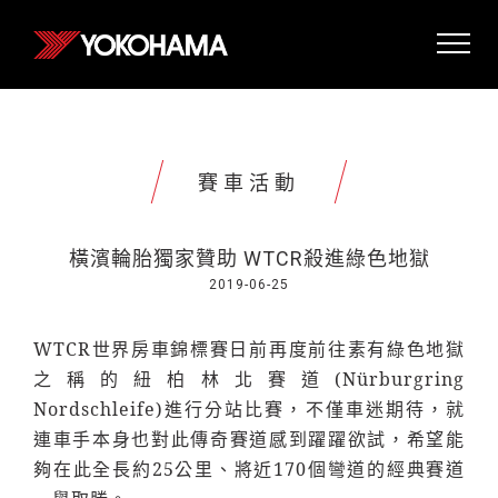
賽車活動
橫濱輪胎獨家贊助 WTCR殺進綠色地獄
2019-06-25
WTCR世界房車錦標賽日前再度前往素有綠色地獄
之稱的紐柏林北賽道(Nürburgring
Nordschleife)進行分站比賽，不僅車迷期待，就
連車手本身也對此傳奇賽道感到躍躍欲試，希望能
夠在此全長約25公里、將近170個彎道的經典賽道