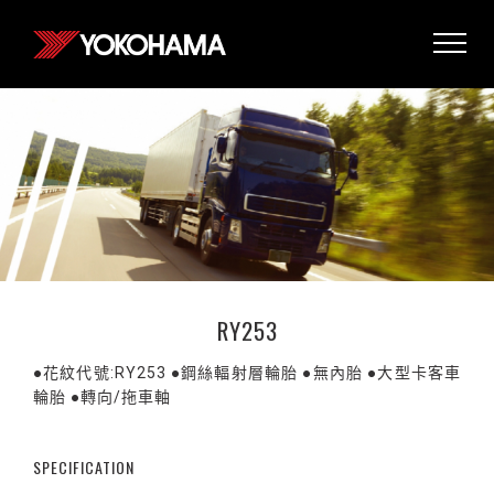
RY253
●花紋代號:RY253 ●鋼絲輻射層輪胎 ●無內胎 ●大型卡客車
輪胎 ●轉向/拖車軸
SPECIFICATION