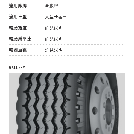
適用廠牌
全廠牌
適用車型
大型卡客車
輪胎寬度
詳見說明
輪胎扁平比
詳見說明
輪圈直徑
詳見說明
GALLERY