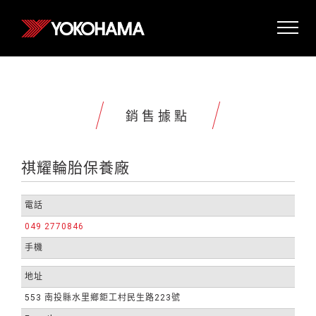
銷售據點
祺耀輪胎保養廠
電話
049 2770846
手機
地址
553 南投縣水里鄉鉅工村民生路223號