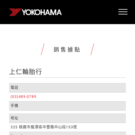
銷售據點
上仁輪胎行
電話
(03)489-0789
手機
地址
325 桃園市龍潭區中豐路中山段153號