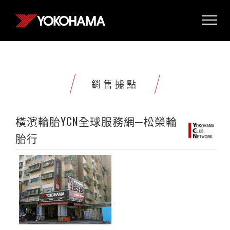
銷售據點
橫濱輪胎YCN全球服務網─松榮輪
胎行