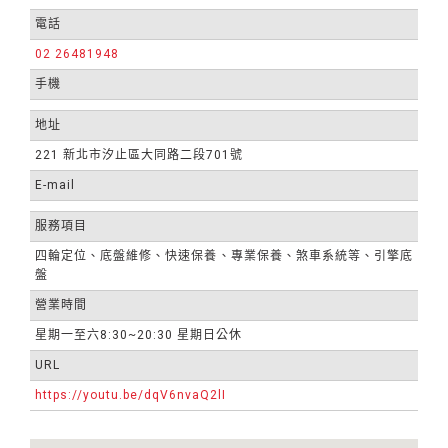
電話
02 26481948
手機
地址
221 新北市汐止區大同路二段701號
E-mail
服務項目
四輪定位、底盤維修、快速保養、專業保養、煞車系統等、引擎底
盤
營業時間
星期一至六8:30~20:30 星期日公休
URL
https://youtu.be/dqV6nvaQ2lI