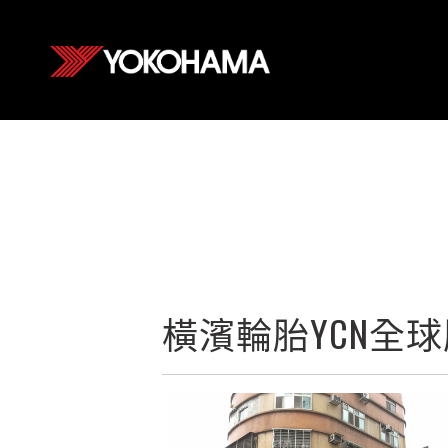
橫濱輪胎YCN全