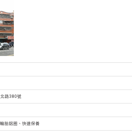
北路380號
輪胎鋁圈、快速保養