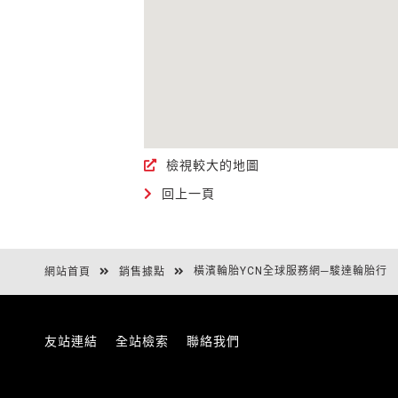
檢視較大的地圖
回上一頁
橫濱輪胎YCN全球服務網─駿達輪胎行
網站首頁
銷售據點
友站連結
全站檢索
聯絡我們