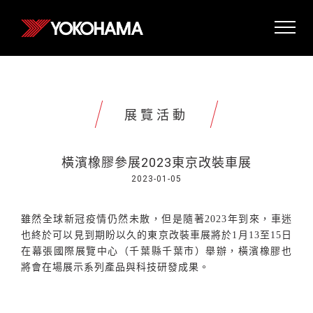
展覽活動
橫濱橡膠參展2023東京改裝車展
2023-01-05
雖然全球新冠疫情仍然未散，但是隨著
2023
年到來，車迷
也終於可以見到期盼以久的東京改裝車展將於
1
月
13
至
15
日
在幕張國際展覽中心（千葉縣千葉市）舉辦，橫濱橡膠也
將會在場展示系列產品與科技研發成果。