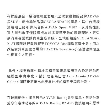
在輪胎展台，橫濱橡膠主要展示全球旗艦輪胎品牌
ADVAN
與
SUV
、皮卡輪胎品牌
GEOLANDAR
的產品。其中台灣橫
濱輪胎已經引進來台的
ADVAN Sport V107
，以其高性能
實力與形象不僅陸續成為許多豪華車款的原廠配胎，更受
到汽車專業媒體與車主所青睞，全地形輪胎
GEOLANDAR
X-AT
搭配越野改裝賽車
TOYOTA Rise
顯得氣勢十足，而以
改裝露營車形象登場的
TOYOTA Town Ace
充滿濃濃休閒風
也相當令人期待。
此外，橫濱橡膠也特地與模型頂級品牌田宮合作將迷你四
驅模型車實車化，暫訂取名為田宮
Aero Avante ADVAN
Color
，同時也將推出此車展仕樣的模型車銷售計劃。
在輪圈部份，將會展示
ADVAN Racing
系列產品，包括計劃
於今年春季發布的
ADVAN Racing RZ-DF2
鍛造輪圈和夏季