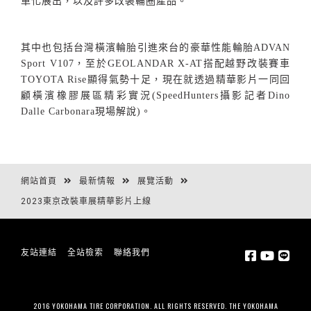
車化展出，以及許多改裝輪圈產品。
其中也包括台灣橫濱輪胎引進來台的豪華性能輪胎
ADVAN
Sport V107
，至於
GEOLANDAR X-AT
搭配越野改裝賽車
TOYOTA Rise
顯得氣勢十足，現在就透過精華影片一同回
顧橫濱橡膠展區精彩實況
(SpeedHunters
攝影記者
Dino
Dalle Carbonara
現場解說
)
。
網站首頁
最新情報
展覽活動
2023東京改裝車展精華影片上線
友站連結
全站檢索
聯絡我們
2016 YOKOHAMA TIRE CORPORATION. ALL RIGHTS RESERVED. THE YOKOHAMA