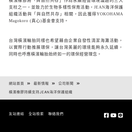
橫濱橡膠將「與自然共存」作為永續經營環境議題的三大
支柱之一，並致力於生物多樣性保育活動，
JEAN
海洋保護
組織活動與「與自然共存」相關，因此獲得
YOKOHAMA
Magokoro (
真心
)
基金會支持。
台灣橫濱輪胎同樣也希望藉由企業自發性清潔海灘活動，
以實際行動推展環保，讓台灣美麗的環境能夠永久延續，
同時也呼應橫濱輪胎始終如一的環保經營理念。
網站首頁
最新情報
公司新聞
橫濱橡膠持續支持JEAN海洋保護組織
友站連結
全站檢索
聯絡我們