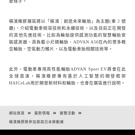
麼樣子。
橫濱橡膠展區將以「橫濱：創造未來輪胎」為主題
(
東
2
號
廳
)
，介紹電動車相容技術和永續技術，以及目前正在開發
的其
他先進技術，比如為輪胎提供感測功能的智慧輪胎安
裝感測器、高負載小尺碼輪胎、
ADVAN A50
在內的眾多概
念輪胎、空氣動力鰭片，以及電動車胎相關技術等。
此外，電動車專用高性能輪胎
ADVAN Sport EV
將會在此
全球首演，橫濱橡膠專有基於人工智慧的開發框架
HAICoLab
用於開發新材料和輪胎，也會在展區進行說明。
網站首頁
最新情報
展覽活動
橫濱橡膠將參加首屆日本移動展