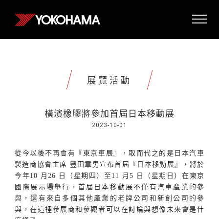
展覽活動
橫濱橡膠將參加首屆日本移動展
2023-10-01
從今以後不再會有『東京車展』，取而代之的是日本汽車
製造商協會主席
豐田章男宣布首屆『日本移動展』，將於
今年
10
月
26
日（星期四）至
11
月
5
日（星期日）在東京
國際展示場舉行，首屆日本移動展不僅有汽車產業的參
與，還有來自多個其他產業的老牌公司和新創公司的參
與，在這裡參展商和參觀者可以在討論與想像未來會是什