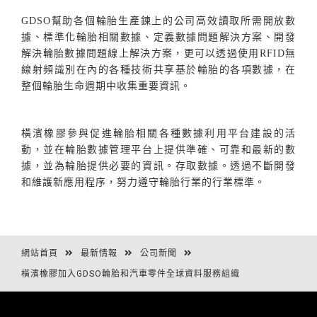
GDSO
幫助各個輪胎生產鍊上的公司高效讀取所需開放數
據、標準化輪胎相關數據、定義數據問題解決方案、開發
解決輪胎數據問題線上解決方案，更可以透過使用
RFID
無
線射頻識別在內的各種技術共享基於輪胎的各項數據，在
整個輪胎生命週期中收集重要資訊。
橫濱橡膠參與促進輪胎相關各種數據利用平台建設的活
動，並在輪胎數據管理平台上提供準確、可靠和最新的數
據，並為輪胎提供必要的資訊。存取數據。透過不斷開發
和維護新應用程序，努力遵守輪胎行業的行業標準。
網站首頁
最新情報
公司新聞
橫濱橡膠加入GDSO輪胎和汽車零件全球資料服務組織