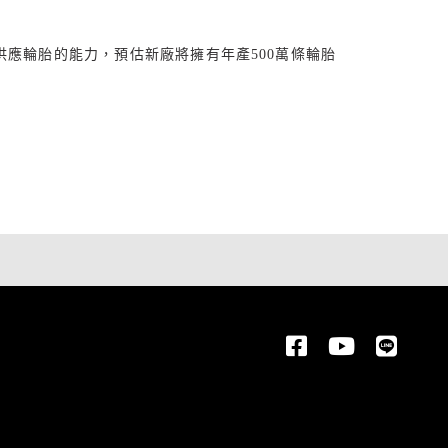
供應輪胎的能力，預估新廠將擁有年產
500
萬條輪胎