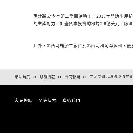
預計將於今年第二季開始動工，
2027
年開始生產輪
的生產能力，計畫資本投資總額為
3.8
億美元，廠區
此外，墨西哥輪胎工廠位於墨西哥科阿韋拉州，便
立足美洲 橫濱橡膠將在
網站首頁
最新情報
公司新聞
友站連結
全站檢索
聯絡我們