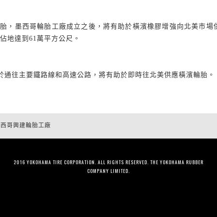
胎，墨西哥輪胎工廠成立之後，將有助於橫濱橡膠增強向北美市場
佔地達到
61
萬平方公尺。
於通往主要鐵路線和高速公路，將有助於即時往北美供應橫濱輪胎。
墨西哥興建輪胎工廠
2016 YOKOHAMA TIRE CORPORATION. ALL RIGHTS RESERVED. THE YOKOHAMA RUBBER
COMPANY LIMITED.