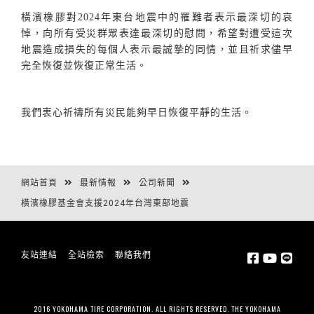
橫濱橡膠對
2024
年東台地震中的罹難者表示最深切的哀
悼，向所有受災群眾表達最深切的慰問，希望對遭受這次
地震造成損失的每個人表示最誠摯的同情，並且祈求儘早
完全恢復並恢復正常生活。
我們衷心祈禱所有災民能夠早日恢復平靜的生活。
網站首頁
最新情報
公司新聞
橫濱橡膠基金會支援2024年台灣東部地震
友站連結
全站檢索
聯絡我們
2016 YOKOHAMA TIRE CORPORATION. ALL RIGHTS RESERVED. THE YOKOHAMA