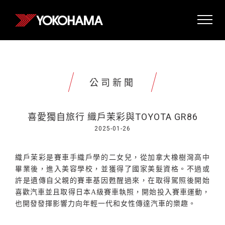
公司新聞
喜愛獨自旅行 織戶茉彩與TOYOTA GR86
2025-01-26
織戶茉彩是賽車手織戶學的二女兒，從加拿大橡樹灣高中
畢業後，進入美容學校，並獲得了國家美髮資格。不過或
許是遺傳自父親的賽車基因甦醒過來，在取得駕照後開始
喜歡汽車並且取得日本
A
級賽車執照，開始投入賽車運動，
也開發發揮影響力向年輕一代和女性傳達汽車的樂趣。