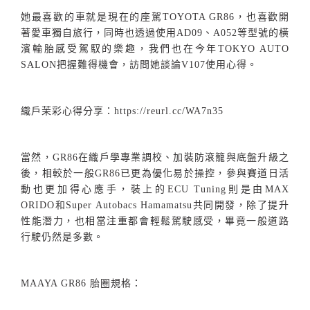
她最喜歡的車就是現在的座駕
TOYOTA GR86
，也喜歡開
著愛車獨自旅行，同時也透過使用
AD09
、
A052
等型號的橫
濱輪胎感受駕馭的樂趣，我們也在今年
TOKYO AUTO
SALON
把握難得機會，訪問她談論
V107
使用心得。
織戶茉彩心得分享：
https://reurl.cc/WA7n35
當然，
GR86
在織戶學專業調校、加裝防滾籠與底盤升級之
後，相較於一般
GR86
已更為優化易於操控，參與賽道日活
動也更加得心應手，裝上的
ECU Tuning
則是由
MAX
ORIDO
和
Super Autobacs Hamamatsu
共同開發，除了提升
性能潛力，也相當注重都會輕鬆駕駛感受，畢竟一般道路
行駛仍然是多數。
MAAYA GR86
胎圈規格：