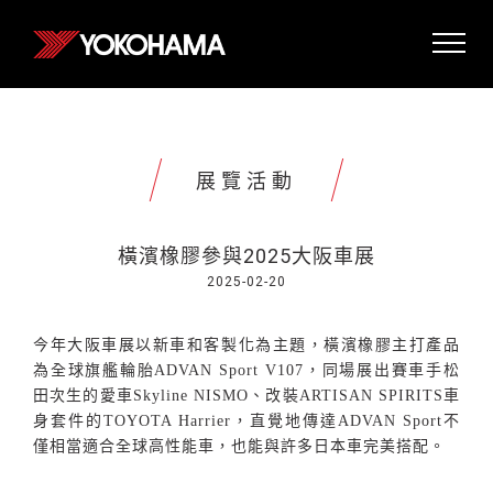
展覽活動
橫濱橡膠參與2025大阪車展
2025-02-20
今年大阪車展以新車和客製化為主題，橫濱橡膠主打產品
為全球旗艦輪胎
ADVAN Sport V107
，同場展出賽車手松
田次生的愛車
Skyline NISMO
、改裝
ARTISAN SPIRITS
車
身套件的
TOYOTA Harrier
，直覺地傳達
ADVAN Sport
不
僅相當適合全球高性能車，也能與許多日本車完美搭配。