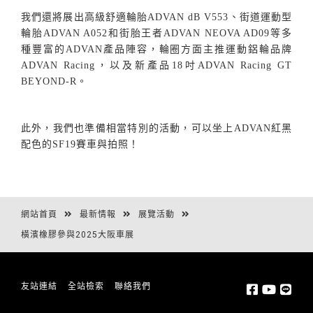
我們還將展出高級舒適輪胎
ADVAN dB V553
、街道運動型
輪胎
ADVAN A052
和街胎王者
ADVAN NEOVA AD09
等多
種豐富的
ADVAN
產品陣容，輪圈方面主推運動鋁輪品牌
ADVAN Racing
，以及新產品
18
吋
ADVAN Racing GT
BEYOND-R
。
此外，我們也準備相當特別的活動，可以坐上
ADVAN
紅黑
配色的
SF19
賽車與拍照！
網站首頁
最新情報
展覽活動
橫濱橡膠參與2025大阪車展
友站連結
全站檢索
聯絡我們