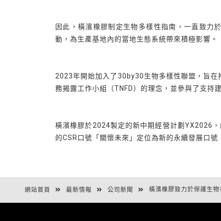
因此，橫濱橡膠制定生物多樣性指南，一直致力
動，為生產基地內的當地生態系統帶來積極影響。
2023年開始加入了30by30生物多樣性聯盟，
務揭露工作小組（TNFD）的理念，並參與了支持
橫濱橡膠於2024製定的新中期經營計劃YX20
的CSR口號「關懷未來」定位為新的永續發展口
橫濱橡膠致力於保護生物
網站首頁
最新情報
公司新聞