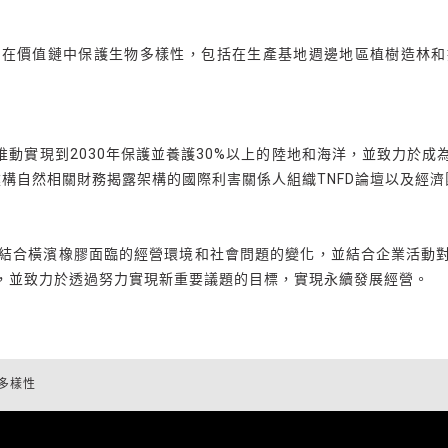
於在價值鏈中保護生物多樣性，包括在生產基地週邊地區植樹造林和
旨在推動實現到2030年保護並養護30%以上的陸地和海洋，並致力
建構自然相關財務揭露架構的國際利害關係人組織TNFD論壇以及經
26，結合橫濱橡膠面臨的經營環境和社會問題的變化，並結合企業活
號，並致力於透過努力實現新重要議題的目標，實現永續發展經營。
多樣性