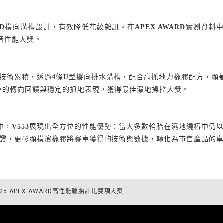
3D
橫向溝槽設計，有效降低花紋雜訊。在
APEX AWARD
實測資料
音性能大獎。
技術累積，透過
4
條
U
型縱向排水溝槽，配合高抓地力橡膠配方，顯
準的轉向回饋與穩定的抓地表現，獲得最佳濕地操控大獎。
中，
V553
展現出全方位的性能優勢：當大多數輪胎在濕地繞樁中仍
證，更彰顯橫濱橡膠將賽車獲得的技術與數據，轉化為市售產品的
2025 APEX AWARD高性能輪胎評比雙項大獎