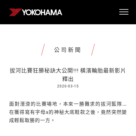
公司新聞
拔河比賽狂勝秘訣大公開!!! 橫濱輪胎最新影片
釋出
2020-03-15
面對溼滑的比賽場地，本來一勝難求的拔河藍隊…
在獲得寫有字母a的神秘大底鞋款之後，竟然突然變
成輕鬆取勝的一方。