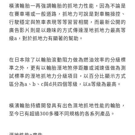
橫濱輪胎一再強調輪胎的抓地力性能，因為不論是
在賽車場或一般道路，抓地力可說是對車輛操控、
行駛穩定與煞車表現等等習習相關，而最新公開的
廣告影片則是以趣味的方式傳達溼地抓地力最高等
級a，對於抓地力有顯著的幫助。
在日本除了以輪胎滾動阻力做為燃油效率的分級標
準之外，更有以輪胎溼地煞停距離或減速值做為測
試標準的溼地抓地力分級項目，以百分比顯示方式
區分為a、b、c與d共四個等級，以a等級為最高。
橫濱輪胎持續開發具有出色濕地抓地性能的輪胎，
至今已有超過300多種不同規格的各系列產品。
溼地性能a廣告