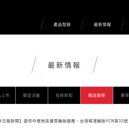
產品型錄
最新情報
最新情報
品上市
販促活動
技術新知
雜誌報導
賽
t汽車日報新聞】提供中壢地區優質輪胎服務，台灣橫濱輪胎YCN第33