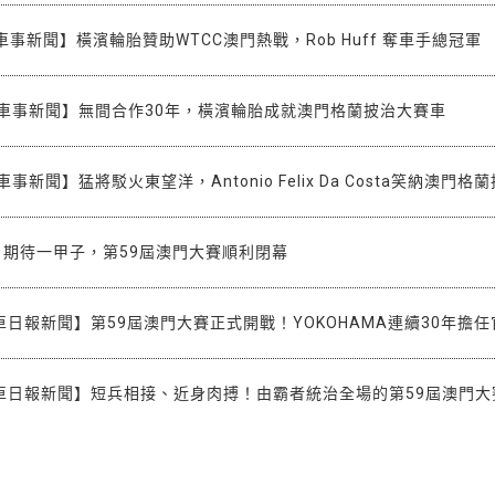
f人車事新聞】橫濱輪胎贊助WTCC澳門熱戰，Rob Huff 奪車手總冠軍
ff人車事新聞】無間合作30年，橫濱輪胎成就澳門格蘭披治大賽車
f人車事新聞】猛將駁火東望洋，Antonio Felix Da Costa笑納澳
聞】期待一甲子，第59屆澳門大賽順利閉幕
t汽車日報新聞】第59屆澳門大賽正式開戰！YOKOHAMA連續30年擔
t汽車日報新聞】短兵相接、近身肉搏！由霸者統治全場的第59屆澳門大