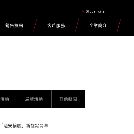
Global site
銷售據點
客戶服務
企業簡介
車活動
展覽活動
其他新聞
號「速安輪胎」新據點開幕