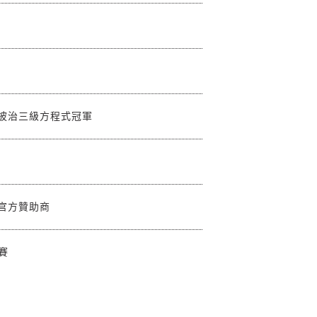
門格蘭披治三級方程式冠軍
任官方贊助商
賽