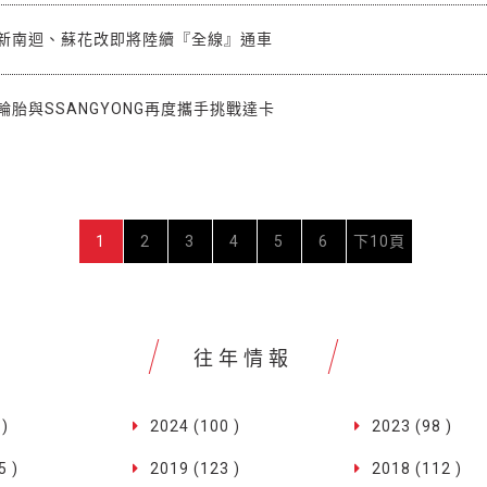
 新南迴、蘇花改即將陸續『全線』通車
輪胎與SSANGYONG再度攜手挑戰達卡
1
2
3
4
5
6
下10頁
往年情報
 )
2024 (100 )
2023 (98 )
5 )
2019 (123 )
2018 (112 )