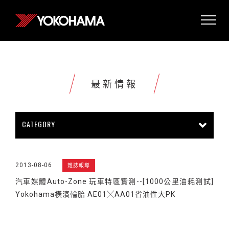
最新情報
CATEGORY
所有情報
公司新聞
新商品上市
2013-08-06
雜誌報導
販促活動
技術新知
雜誌報導
汽車媒體Auto-Zone 玩車特區實測--[1000公里油耗測試]
賽車活動
展覽活動
其他新聞
Yokohama橫濱輪胎 AE01╳AA01省油性大PK