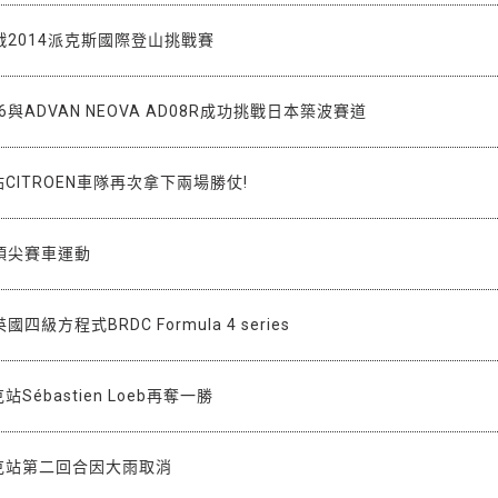
2014派克斯國際登山挑戰賽
a 86與ADVAN NEOVA AD08R成功挑戰日本築波賽道
站CITROEN車隊再次拿下兩場勝仗!
頂尖賽車運動
級方程式BRDC Formula 4 series
Sébastien Loeb再奪一勝
伐克站第二回合因大雨取消