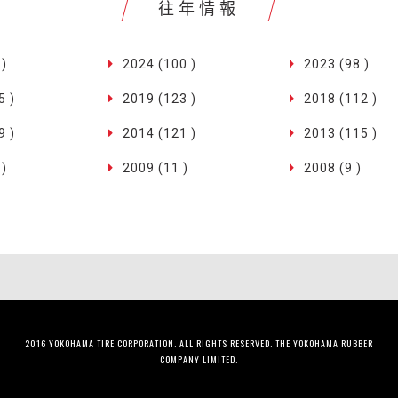
往年情報
 )
2024 (100 )
2023 (98 )
5 )
2019 (123 )
2018 (112 )
9 )
2014 (121 )
2013 (115 )
 )
2009 (11 )
2008 (9 )
2016 YOKOHAMA TIRE CORPORATION. ALL RIGHTS RESERVED. THE YOKOHAMA RUBBER
COMPANY LIMITED.