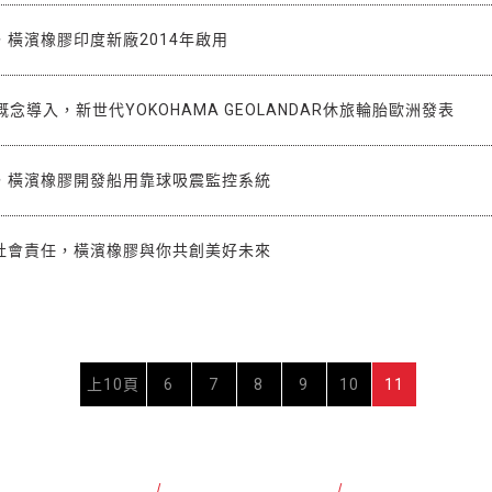
橫濱橡膠印度新廠2014年啟用
環保概念導入，新世代YOKOHAMA GEOLANDAR休旅輪胎歐洲發表
，橫濱橡膠開發船用靠球吸震監控系統
業社會責任，橫濱橡膠與你共創美好未來
上10頁
6
7
8
9
10
11