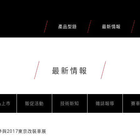
產品型錄
最新情報
最新情報
品上市
販促活動
技術新知
雜誌報導
賽
與2017東京改裝車展