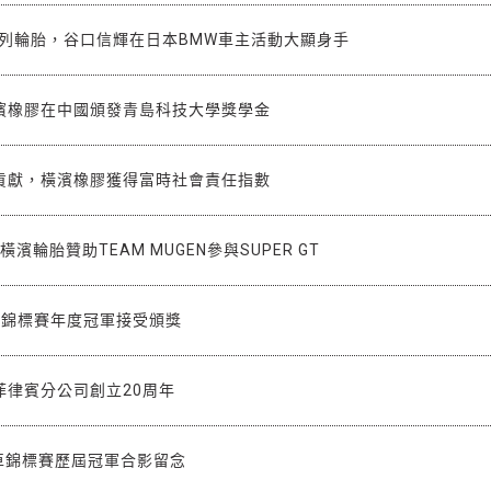
系列輪胎，谷口信輝在日本BMW車主活動大顯身手
濱橡膠在中國頒發青島科技大學獎學金
貢獻，橫濱橡膠獲得富時社會責任指數
橫濱輪胎贊助TEAM MUGEN參與SUPER GT
車錦標賽年度冠軍接受頒獎
菲律賓分公司創立20周年
房車錦標賽歷屆冠軍合影留念