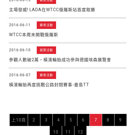
賽車活動
主場發威! LADA在WTCC俄羅斯站首度取勝
2016-06-11
賽車活動
WTCC本周末開戰俄羅斯
2016-06-10
展覽活動
參觀人數破2萬，橫濱輪胎成功參與德國埃森展覽會
2016-06-07
賽車活動
橫濱輪胎再度挑戰公路封閉賽事-曼島TT
上10頁
2
3
4
5
6
7
8
9
10
11
12