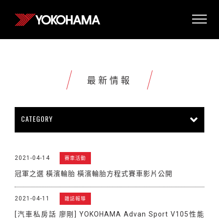
最新情報
CATEGORY
所有情報
公司新聞
新商品上市
2021-04-14
賽車活動
販促活動
技術新知
雜誌報導
冠軍之選 橫濱輪胎 橫濱輪胎方程式賽車影片公開
賽車活動
展覽活動
其他新聞
2021-04-11
雜誌報導
[汽車私房話 廖剛] YOKOHAMA Advan Sport V105性能