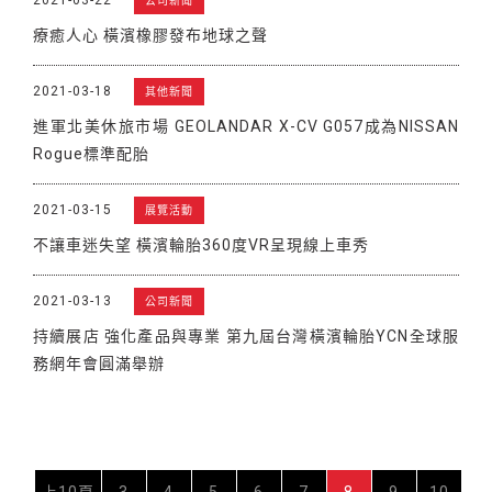
公司新聞
療癒人心 橫濱橡膠發布地球之聲
2021-03-18
其他新聞
進軍北美休旅市場 GEOLANDAR X-CV G057成為NISSAN
Rogue標準配胎
2021-03-15
展覽活動
不讓車迷失望 橫濱輪胎360度VR呈現線上車秀
2021-03-13
公司新聞
持續展店 強化產品與專業 第九屆台灣橫濱輪胎YCN全球服
務網年會圓滿舉辦
上10頁
3
4
5
6
7
8
9
10