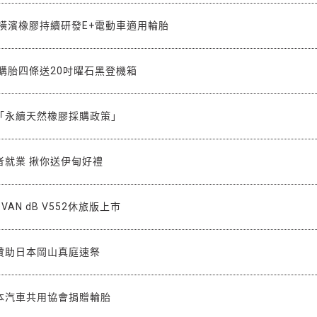
 橫濱橡膠持續研發E+電動車適用輪胎
購胎四條送20吋曜石黑登機箱
「永續天然橡膠採購政策」
者就業 揪你送伊甸好禮
VAN dB V552休旅版上市
贊助日本岡山真庭速祭
本汽車共用協會捐贈輪胎