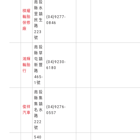
南投
縣水
棋耀
里鎮
輪胎
(04)9277-
民生
保修
0846
路
廠
223
號
南投
縣草
鴻輝
屯鎮
(04)9230-
輪胎
新豐
6180
行
路
465-
1號
南投
縣集
集鎮
俊祥
(04)9276-
名水
汽車
0557
路
222
號
540