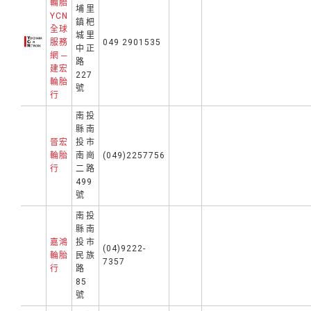
輪胎
埔里
YCN
鎮杷
全球
城里
服務
049 2901535
中正
網─
路
建宏
227
輪胎
號
行
南投
縣南
晉宏
投市
輪胎
南崗
(049)2257756
行
二路
499
號
南投
縣南
嘉鴻
投市
(04)9222-
輪胎
民族
7357
行
路
85
號